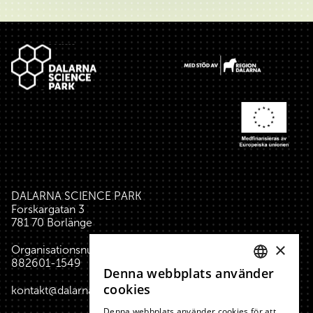
Sidfot
DALARNA SCIENCE PARK
Forskargatan 3
781 70 Borlänge
×
Organisationsnummer:
882601-1549
Denna webbplats använder
SWEDISH
cookies
kontakt@dalarnasciencepark.se
ENGLISH
Denna webbplats använder cookies för att