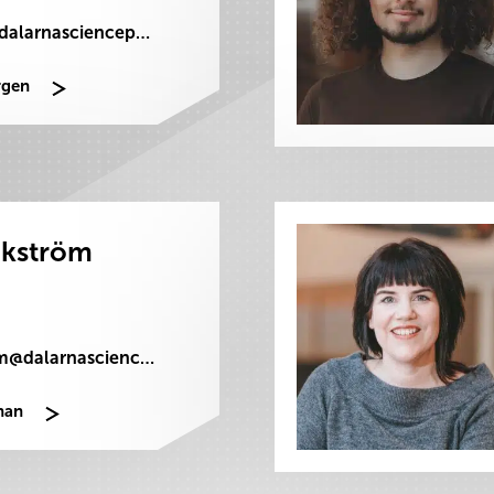
jorgen.steen@dalarnasciencepark.se
rgen
ikström
johan.wikstrom@dalarnasciencepark.se
han