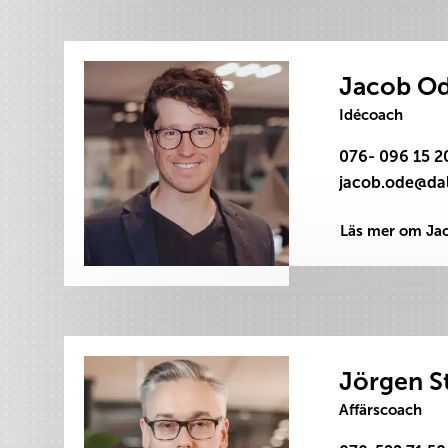
Jacob O
Idécoach
076- 096 15 2
Läs mer om Ja
Jörgen S
Affärscoach