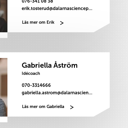
076-341 08 38
erik.tosterud@dalarnasciencepark.se
Läs mer om Erik
Gabriella Åström
Idécoach
070-3314666
gabriella.astrom@dalarnasciencepark.se
Läs mer om Gabriella