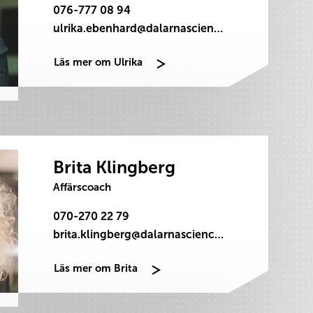
076-777 08 94
ulrika.ebenhard@dalarnasciencepark.se
Läs mer om Ulrika
Brita Klingberg
Affärscoach
070-270 22 79
brita.klingberg@dalarnasciencepark.se
Läs mer om Brita