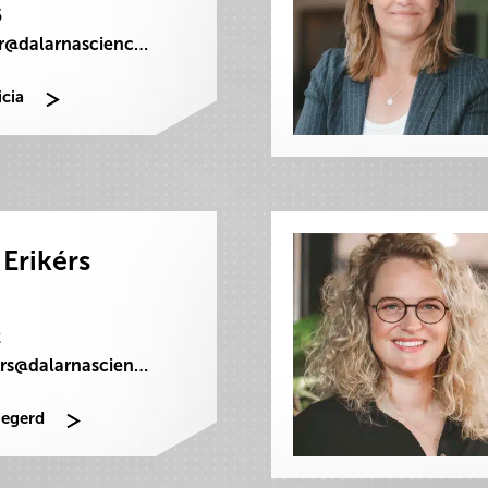
5
felicia.dakkour@dalarnasciencepark.se
icia
Erikérs
2
ingegerd.erikers@dalarnasciencepark.se
gegerd