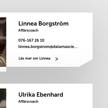
Linnea Borgström
Affärscoach
076-167 26 10
linnea.borgstrom@dalarnasciencepark.se
Läs mer om Linnea
Ulrika Ebenhard
Affärscoach