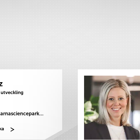
z
 utveckling
erika.hinz@dalarnasciencepark.se
ka