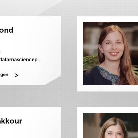
Bond
0
jorgen.bond@dalarnasciencepark.se
rgen
akkour