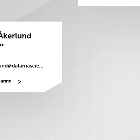
Åkerlund
re
susanne.akerlund@dalarnasciencepark.se
sanne