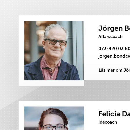
Jörgen 
Affärscoach
073-920 03 6
Läs mer om Jö
Felicia D
Idécoach