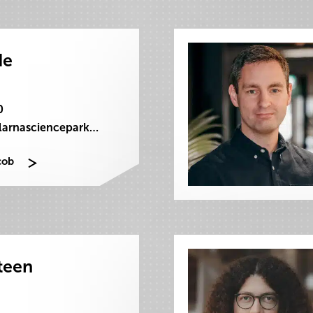
de
0
jacob.ode@dalarnasciencepark.se
cob
teen