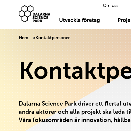
Om oss
Dalarna Science Park
Hoppa till innehåll
Utveckla företag
Proje
Hem
>
Kontaktpersoner
Kontaktpe
Dalarna Science Park driver ett flertal 
andra aktörer och alla projekt ska leda ti
Våra fokusområden är innovation, hållbar