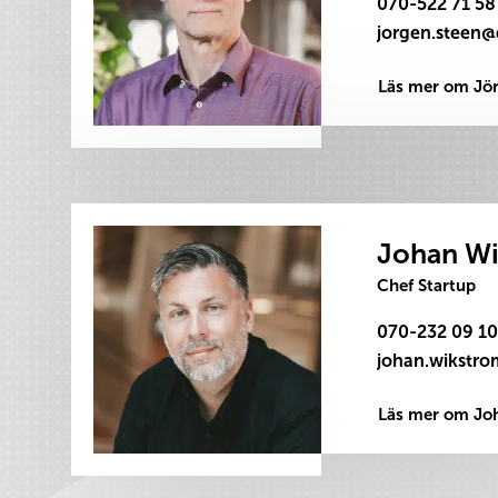
070-522 71 58
Läs mer om Jö
Johan W
Chef Startup
070-232 09 10
Läs mer om Jo