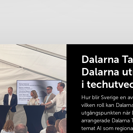
Dalarna Ta
Dalarna u
i techutve
Hur blir Sverige en 
vilken roll kan Dalar
utgångspunkten när D
arrangerade Dalarna T
temat AI som regional