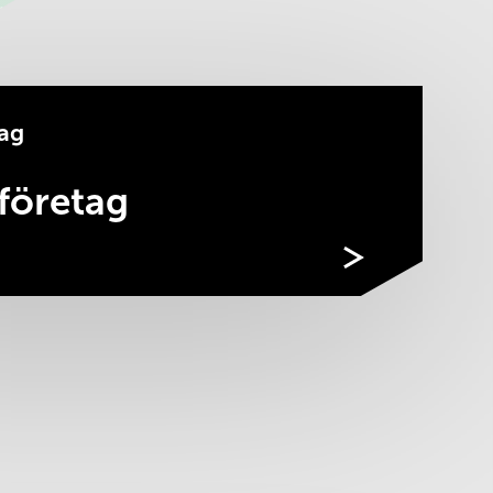
tag
 företag