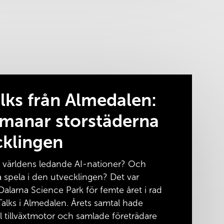
lks från Almedalen:
tmanar storstäderna
cklingen
av världens ledande AI-nationer? Och
na spela i den utvecklingen? Det var
alarna Science Park för femte året i rad
alks i Almedalen. Årets samtal hade
 tillväxtmotor och samlade företrädare