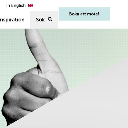
In English
Boka ett möte!
nspiration
Sök