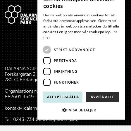
SWEDISH
cookies
ENGLISH
Denna webbplats använder cookies för att
förbättra användarupplevelsen. Genom att
använda vår webbplats samtycker du till alla
cookies i enlighet med vår cookiepolicy.
Läs
mer
STRIKT NÖDVÄNDIGT
PRESTANDA
DALARNA SCIENCE PARK
INRIKTNING
Forskargatan 3
781 70 Borlänge
FUNKTIONER
Organisationsnummer:
882601-1549
ACCEPTERA ALLA
AVVISA ALLT
kontakt@dalarnasciencepark.se
VISA DETALJER
Tel:
0243-734 00
(reception huset)
reception@dalarnasciencepark.se