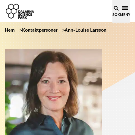
Dalarna Science Park
Hoppa till innehåll
SÖK
MENY
Hem
>
Kontaktpersoner
>
Ann-Louise Larsson