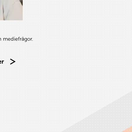
h mediefrågor.
er