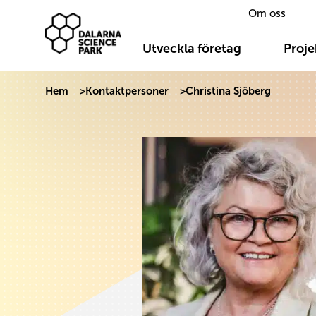
Om oss
Dalarna Science Park
Hoppa till innehåll
Utveckla företag
Proje
Hem
>
Kontaktpersoner
>
Christina Sjöberg