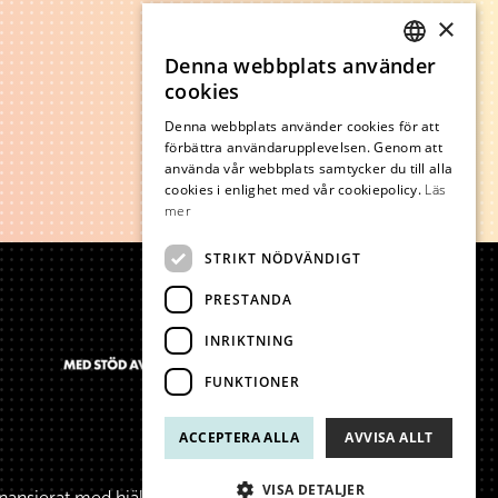
×
Denna webbplats använder
SWEDISH
cookies
ENGLISH
Denna webbplats använder cookies för att
förbättra användarupplevelsen. Genom att
använda vår webbplats samtycker du till alla
cookies i enlighet med vår cookiepolicy.
Läs
mer
STRIKT NÖDVÄNDIGT
PRESTANDA
INRIKTNING
FUNKTIONER
ACCEPTERA ALLA
AVVISA ALLT
VISA DETALJER
inansierat med hjälp av medel från Europeiska