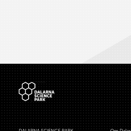
Sidfot
DALARNA SCIENCE PARK
Om Dalar