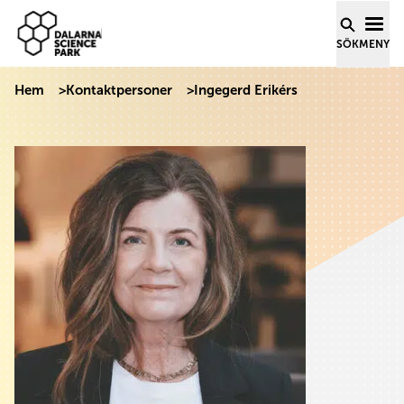
Dalarna Science Park
Hoppa till innehåll
SÖK
MENY
Hem
>
Kontaktpersoner
>
Ingegerd Erikérs