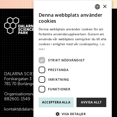
×
Sidfot
Denna webbplats använder
SWEDISH
cookies
ENGLISH
Denna webbplats använder cookies för att
förbättra användarupplevelsen. Genom att
använda vår webbplats samtycker du till alla
cookies i enlighet med vår cookiepolicy.
Läs
mer
STRIKT NÖDVÄNDIGT
PRESTANDA
DALARNA SCIENCE PARK
Forskargatan 3
INRIKTNING
781 70 Borlänge
FUNKTIONER
Organisationsnummer:
882601-1549
ACCEPTERA ALLA
AVVISA ALLT
kontakt@dalarnasciencepark.se
VISA DETALJER