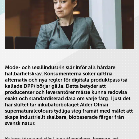
Mode- och textilindustrin står inför allt hårdare
hållbarhetskrav. Konsumenterna söker giftfria
alternativ och nya regler för digitala produktpass (så
kallade DPP) börjar gälla. Detta betyder att
producenter och leverantörer måste kunna redovisa
exakt och standardiserad data om varje färg. I just det
här skiftet tar inkubatorbolaget Alder Olmai
supernaturalcolours tydliga steg framåt med målet att
skapa industriellt skalbara, biobaserade färger från
svensk natur.
Bakom företaget står Linda Magdalena Jonsson, art