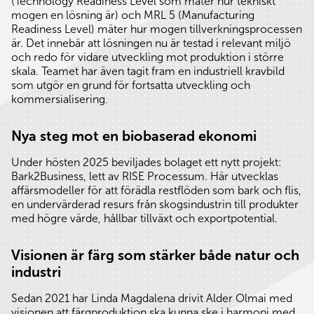
(Technology Readiness Level som mäter hur tekniskt
mogen en lösning är) och MRL 5 (Manufacturing
Readiness Level) mäter hur mogen tillverkningsprocessen
är. Det innebär att lösningen nu är testad i relevant miljö
och redo för vidare utveckling mot produktion i större
skala. Teamet har även tagit fram en industriell kravbild
som utgör en grund för fortsatta utveckling och
kommersialisering.
Nya steg mot en biobaserad ekonomi
Under hösten 2025 beviljades bolaget ett nytt projekt:
Bark2Business, lett av RISE Processum. Här utvecklas
affärsmodeller för att förädla restflöden som bark och flis,
en undervärderad resurs från skogsindustrin till produkter
med högre värde, hållbar tillväxt och exportpotential.
Visionen är färg som stärker både natur och
industri
Sedan 2021 har Linda Magdalena drivit Alder Olmai med
visionen att färgproduktion ska kunna ske i harmoni med