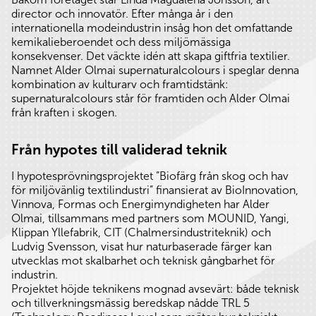
director och innovatör. Efter många år i den
internationella modeindustrin insåg hon det omfattande
kemikalieberoendet och dess miljömässiga
konsekvenser. Det väckte idén att skapa giftfria textilier.
Namnet Alder Olmai supernaturalcolours i speglar denna
kombination av kulturarv och framtidstänk:
supernaturalcolours står för framtiden och Alder Olmai
från kraften i skogen.
Från hypotes till validerad teknik
I hypotesprövningsprojektet ”Biofärg från skog och hav
för miljövänlig textilindustri” finansierat av BioInnovation,
Vinnova, Formas och Energimyndigheten har Alder
Olmai, tillsammans med partners som MOUNID, Yangi,
Klippan Yllefabrik, CIT (Chalmersindustriteknik) och
Ludvig Svensson, visat hur naturbaserade färger kan
utvecklas mot skalbarhet och teknisk gångbarhet för
industrin.
Projektet höjde teknikens mognad avsevärt: både teknisk
och tillverkningsmässig beredskap nådde TRL 5