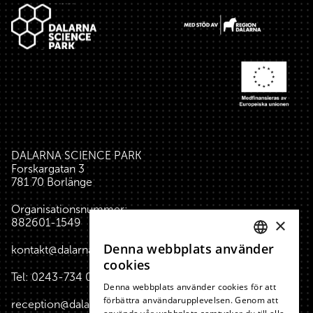
DALARNA SCIENCE PARK
Forskargatan 3
781 70 Borlänge
Organisationsnummer:
×
882601-1549
Denna webbplats använder
kontakt@dalarnasciencepark.se
SWEDISH
cookies
Tel:
0243-734 00
(reception huset)
ENGLISH
Denna webbplats använder cookies för att
förbättra användarupplevelsen. Genom att
reception@dalarnasciencepark.se