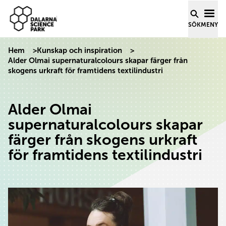
Dalarna Science Park
Hoppa till innehåll
SÖK
MENY
Hem
>
Kunskap och inspiration
>
Alder Olmai supernaturalcolours skapar färger från
skogens urkraft för framtidens textilindustri
Alder Olmai
supernaturalcolours skapar
färger från skogens urkraft
för framtidens textilindustri