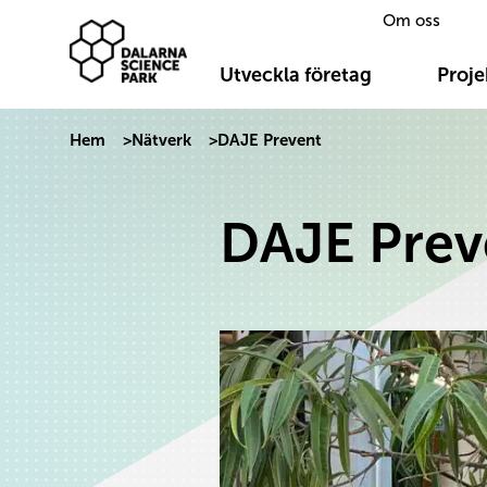
Om oss
Dalarna Science Park
Hoppa till innehåll
Utveckla företag
Proje
Hem
>
Nätverk
>
DAJE Prevent
DAJE Prev