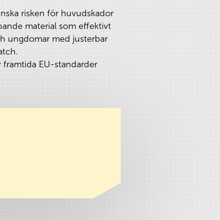
inska risken för huvudskador
pande material som effektivt
 och ungdomar med justerbar
atch.
v framtida EU-standarder