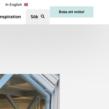
In English
Boka ett möte!
nspiration
Sök