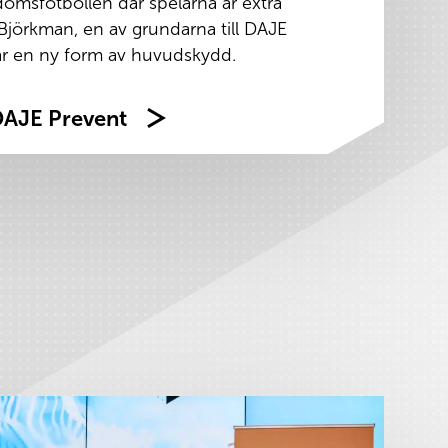
msfotbollen där spelarna är extra
 Björkman, en av grundarna till DAJE
ar en ny form av huvudskydd.
DAJE Prevent