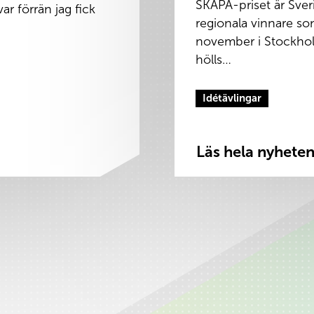
SKAPA-priset är Sveri
ar förrän jag fick
regionala vinnare som
november i Stockholm
hölls…
Idétävlingar
Läs hela nyhete