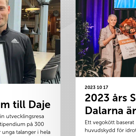
2023 10 17
2023 års 
m till Daje
Dalarna ä
sin utvecklingsresa
Ett vegokött baserat
stipendium på 300
huvudskydd för idrot
unga talanger i hela