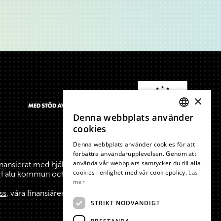
×
Denna webbplats använder
SWEDISH
cookies
ENGLISH
Denna webbplats använder cookies för att
förbättra användarupplevelsen. Genom att
använda vår webbplats samtycker du till alla
inansierat med hjälp av medel från Europeiska
cookies i enlighet med vår cookiepolicy.
Läs
a, Falu kommun och Borlänge kommun.
mer
ss
, våra finansiärer och stiftare.
STRIKT NÖDVÄNDIGT