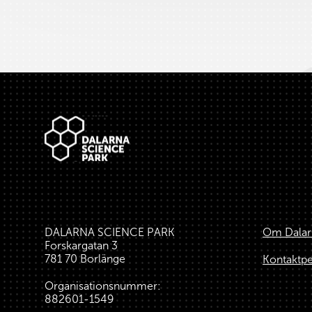
Sidfot
DALARNA SCIENCE PARK
Om Dalar
Forskargatan 3
781 70 Borlänge
Kontaktp
Organisationsnummer:
882601-1549