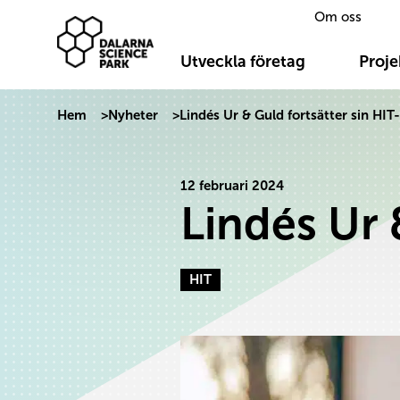
Om oss
Dalarna Science Park
Hoppa till innehåll
Utveckla företag
Proje
Hem
>
Nyheter
>
Lindés Ur & Guld fortsätter sin HIT
12 februari 2024
Lindés Ur 
HIT