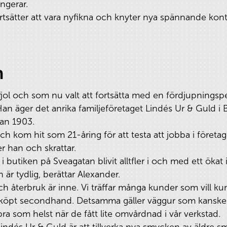
ngerar.
 fortsätter att vara nyfikna och knyter nya spännande ko
n
jol och som nu valt att fortsätta med en fördjupningsper
an äger det anrika familjeföretaget Lindés Ur & Guld 
dan 1903.
h kom hit som 21-åring för att testa att jobba i företag
ger han och skrattar.
 butiken på Sveagatan blivit alltfler i och med ett ökat
är tydlig, berättar Alexander.
 och återbruk är inne. Vi träffar många kunder som vill 
köpt secondhand. Detsamma gäller väggur som kanske in
a som helst när de fått lite omvårdnad i vår verkstad.
Lindés Ur & Guld är att tillverka nya smycken av äldre s