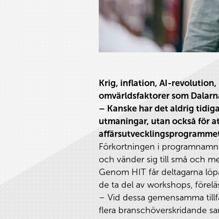
Krig, inflation, AI-revolutio
omvärldsfaktorer som Dalarnas
– Kanske har det aldrig tidiga
utmaningar, utan också för at
affärsutvecklingsprogramme
Förkortningen i programnamnet 
och vänder sig till små och me
Genom HIT får deltagarna löpa
de ta del av workshops, förel
– Vid dessa gemensamma tillfäl
flera branschöverskridande sa