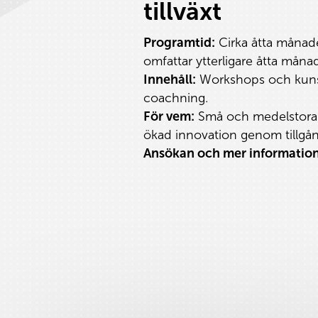
tillväxt
Programtid:
Cirka åtta månade
omfattar ytterligare åtta månad
Innehåll:
Workshops och kunsk
coachning.
För vem:
Små och medelstora f
ökad innovation genom tillgång
Ansökan och mer information