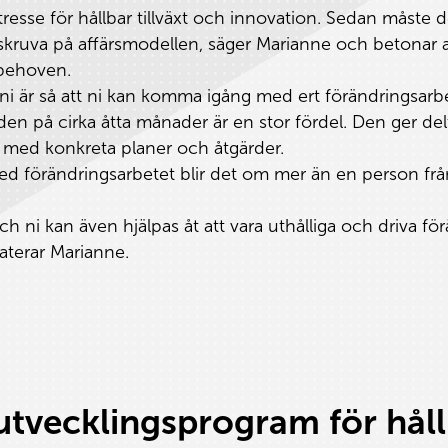
resse för hållbar tillväxt och innovation. Sedan måste 
el skruva på affärsmodellen, säger Marianne och betonar a
n behoven.
r ni är så att ni kan komma igång med ert förändringsarb
en på cirka åtta månader är en stor fördel. Den ger del
l med konkreta planer och åtgärder.
d förändringsarbetet blir det om mer än en person från
och ni kan även hjälpas åt att vara uthålliga och driva f
aterar Marianne.
sutvecklingsprogram för håll