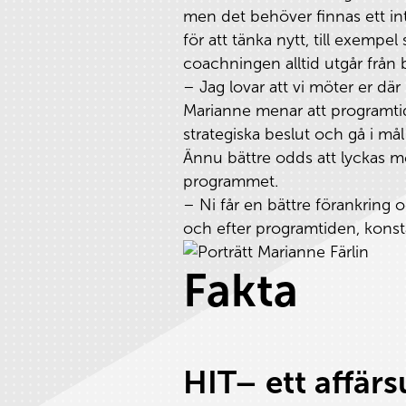
men det behöver finnas ett int
för att tänka nytt, till exemp
coachningen alltid utgår frå
– Jag lovar att vi möter er dä
Marianne menar att programtid
strategiska beslut och gå i må
Ännu bättre odds att lyckas me
programmet.
– Ni får en bättre förankring 
och efter programtiden, konst
Fakta
HIT– ett affär