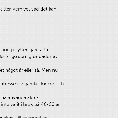
ntakter, vem vet vad det kan
iod på ytterligare åtta
i Borlänge som grundades av
et något år eller så. Men nu
 intresse för gamla klockor och
kunna använda äldre
te varit i bruk på 40-50 år,
mycken, till exempel en