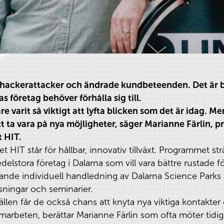
n, hackerattacker och ändrade kundbeteenden. Det är b
 företag behöver förhålla sig till.
re varit så viktigt att lyfta blicken som det är idag. Me
t ta vara på nya möjligheter, säger Marianne Färlin, p
t HIT.
HIT står för hållbar, innovativ tillväxt. Programmet st
delstora företag i Dalarna som vill vara bättre rustade 
nde individuell handledning av Dalarna Science Parks 
äsningar och seminarier.
len får de också chans att knyta nya viktiga kontakter 
marbeten, berättar Marianne Färlin som ofta möter tidi