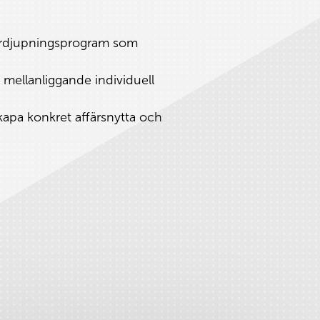
 fördjupningsprogram som
ellanliggande individuell
kapa konkret affärsnytta och