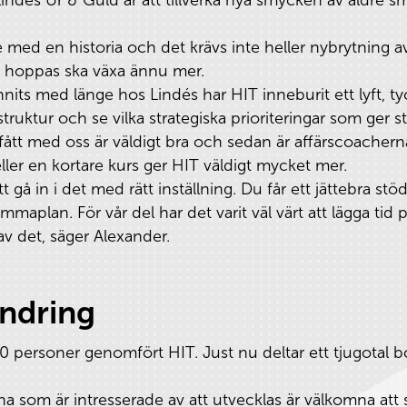
med en historia och det krävs inte heller nybrytning av 
i hoppas ska växa ännu mer.
its med länge hos Lindés har HIT inneburit ett lyft, ty
 struktur och se vilka strategiska prioriteringar som ger s
ått med oss är väldigt bra och sedan är affärscoacherna
ller en kortare kurs ger HIT väldigt mycket mer.
tt gå in i det med rätt inställning. Du får ett jättebra s
aplan. För vår del har det varit väl värt att lägga tid 
 av det, säger Alexander.
ndring
0 personer genomfört HIT. Just nu deltar ett tjugotal bo
na som är intresserade av att utvecklas är välkomna att 