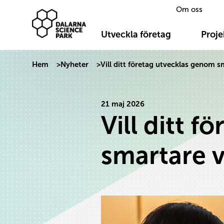
Om oss
Dalarna Science Park
Hoppa till innehåll
Utveckla företag
Proje
Hem
>
Nyheter
>
Vill ditt företag utvecklas genom s
21 maj 2026
Vill ditt 
smartare v