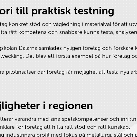
ri till praktisk testning
etag konkret stöd och vägledning i materialval för att u
t hitta rätt kompetens och snabbare kunna testa, analyser
gskolan Dalarna samlades nyligen företag och forskare 
utveckling. Det blev ett första exempel på hur företag 
a pilotinsatser där företag får möjlighet att testa nya ar
ligheter i regionen
tterar varandra med sina spetskompetenser och inriktn
lare för företag att hitta rätt stöd och rätt kunskap.
ig industrinära profil med fokus på metallurgi, stål och