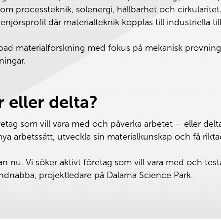
nom processteknik, solenergi, hållbarhet och cirkularitet
njörsprofil där materialteknik kopplas till industriella t
pad materialforskning med fokus på mekanisk provning
ningar.
 eller delta?
retag som vill vara med och påverka arbetet – eller delta
a nya arbetssätt, utveckla sin materialkunskap och få rik
an nu. Vi söker aktivt företag som vill vara med och test
dnabba, projektledare på Dalarna Science Park.