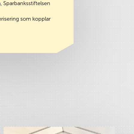
, Sparbanksstiftelsen
erisering som kopplar