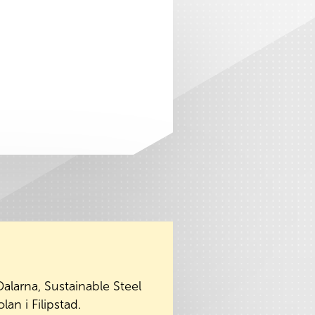
larna, Sustainable Steel
an i Filipstad.