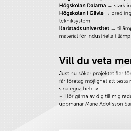
Högskolan Dalarna →
stark i
Högskolan i Gävle →
bred inge
tekniksystem
Karlstads universitet →
tilläm
material för industriella tillämp
Vill du veta mer
Just nu söker projektet fler fö
får företag möjlighet att test
sina egna behov.
– Hör gärna av dig till mig red
uppmanar Marie Adolfsson San