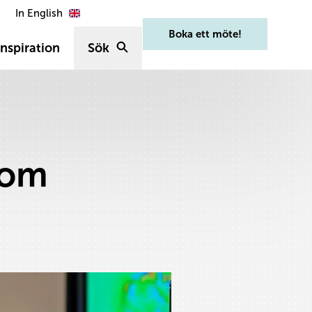
In English
Boka ett möte!
nspiration
Sök
nom