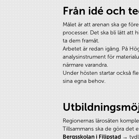
Från idé och teo
Målet är att arenan ska ge för
processer. Det ska bli lätt at
ta dem framåt.
Arbetet är redan igång. På Hö
analysinstrument för material
närmare varandra.
Under hösten startar också fler
sina egna behov.
Utbildningsmöj
Regionernas lärosäten komple
Tillsammans ska de göra det enk
Bergsskolan i Filipstad →
tydl