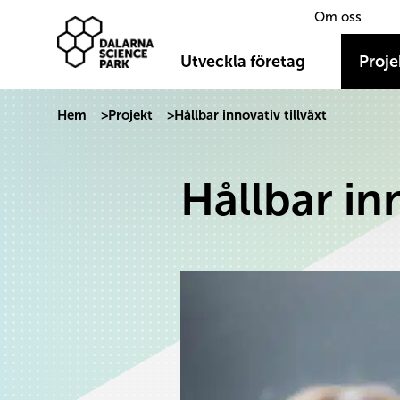
Om oss
Dalarna Science Park
Hoppa till innehåll
Utveckla företag
Proje
Hem
>
Projekt
>
Hållbar innovativ tillväxt
Hållbar inn