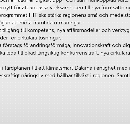
 nytt för att anpassa verksamheten till nya förutsättnin
programmet HIT ska stärka regionens små och medelstor
ågan att möta framtida utmaningar.
tillgång till kompetens, nya affärsmodeller och verktyg
er för cirkulära lösningar.
ärka företags förändringsförmåga, innovationskraft och di
leda till ökad långsiktig konkurrenskraft, nya cirkulär
a i färdplanen till ett klimatsmart Dalarna i enlighet me
aftigt näringsliv med hållbar tillväxt i regionen. Samtliga