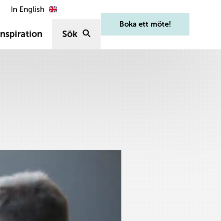
In English
Boka ett möte!
nspiration
Sök