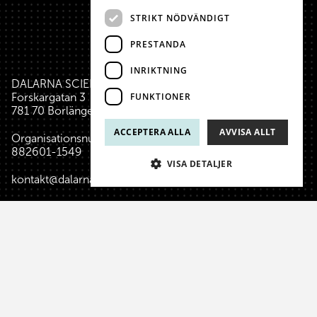
STRIKT NÖDVÄNDIGT
PRESTANDA
INRIKTNING
DALARNA SCIENCE PARK
FUNKTIONER
Forskargatan 3
781 70 Borlänge
ACCEPTERA ALLA
AVVISA ALLT
Organisationsnummer:
882601-1549
VISA DETALJER
kontakt@dalarnasciencepark.se
Tel:
0243-734 00
(reception huset)
reception@dalarnasciencepark.se
(allmänna frågor, konferens m.m.)
Om Dalarna Science Park