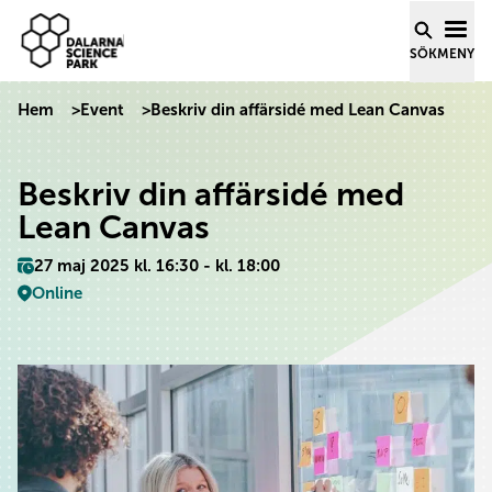
Dalarna Science Park
Hoppa till innehåll
SÖK
MENY
Hem
>
Event
>
Beskriv din affärsidé med Lean Canvas
Beskriv din affärsidé med
Lean Canvas
27 maj 2025 kl. 16:30 - kl. 18:00
Online