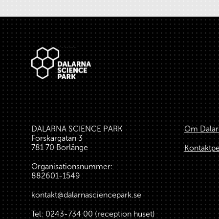
Sidfot
DALARNA SCIENCE PARK
Om Dalar
Forskargatan 3
781 70 Borlänge
Kontaktp
Organisationsnummer:
882601-1549
kontakt@dalarnasciencepark.se
Tel:
0243-734 00
(reception huset)