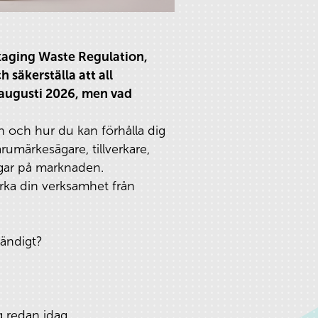
kaging Waste Regulation,
 säkerställa att all
6 augusti 2026, men vad
 och hur du kan förhålla dig
arumärkesägare, tillverkare,
ingar på marknaden.
rka din verksamhet från
vändigt?
 redan idag.