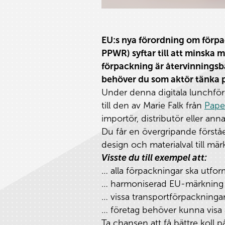
EU:s nya förordning om förp
PPWR) syftar till att minska 
förpackning är återvinningsba
behöver du som aktör tänka 
Under denna digitala lunchfö
till den av Marie Falk från
Pape
importör, distributör eller an
Du får en övergripande förstå
design och materialval till mä
Visste du till exempel att:
… alla förpackningar ska utfor
… harmoniserad EU-märkning f
… vissa transportförpackninga
… företag behöver kunna visa 
Ta chansen att få bättre koll