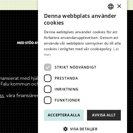
×
Denna webbplats använder
SWEDISH
cookies
ENGLISH
Denna webbplats använder cookies för att
förbättra användarupplevelsen. Genom att
använda vår webbplats samtycker du till alla
cookies i enlighet med vår cookiepolicy.
Läs
mer
STRIKT NÖDVÄNDIGT
inansierat med hjälp av medel från Europeiska
PRESTANDA
a, Falu kommun och Borlänge kommun.
INRIKTNING
ss
, våra finansiärer och stiftare.
FUNKTIONER
ACCEPTERA ALLA
AVVISA ALLT
VISA DETALJER