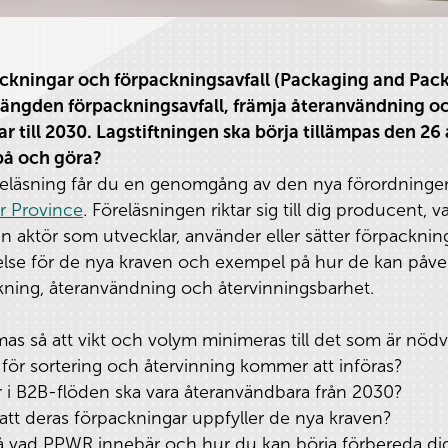
ackningar och förpackningsavfall (Packaging and Pac
mängden förpackningsavfall, främja återanvändning och
r till 2030. Lagstiftningen ska börja tillämpas den 2
på och göra?
reläsning får du en genomgång av den nya förordningen
r Province
. Föreläsningen riktar sig till dig producent, v
nan aktör som utvecklar, använder eller sätter förpackn
else för de nya kraven och exempel på hur de kan påve
rkning, återanvändning och återvinningsbarhet.
mas så att vikt och volym minimeras till det som är nöd
ör sortering och återvinning kommer att införas?
r i B2B-flöden ska vara återanvändbara från 2030?
att deras förpackningar uppfyller de nya kraven?
 på vad PPWR innebär och hur du kan börja förbereda dig