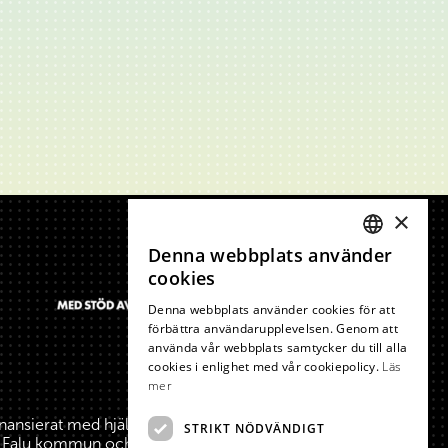
×
Denna webbplats använder
SWEDISH
cookies
ENGLISH
Denna webbplats använder cookies för att
förbättra användarupplevelsen. Genom att
använda vår webbplats samtycker du till alla
cookies i enlighet med vår cookiepolicy.
Läs
mer
inansierat med hjälp av medel från Europeiska
STRIKT NÖDVÄNDIGT
a, Falu kommun och Borlänge kommun.