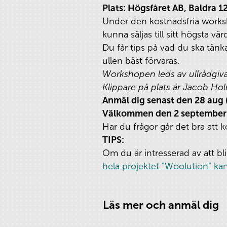
Plats: Högsfåret AB, Baldra 1
Under den kostnadsfria worksh
kunna säljas till sitt högsta vär
Du får tips på vad du ska tänk
ullen bäst förvaras.
Workshopen leds av ullrådgivar
Klippare på plats är Jacob Ho
Anmäl dig senast den
28 aug 
Välkommen den 2 september k
Har du frågor går det bra att 
TIPS:
Om du är intresserad av att bl
hela projektet ”Woolution” kan
Läs mer och anmäl dig