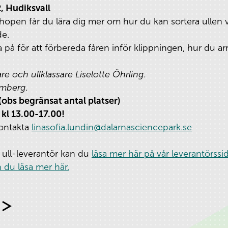
2, Hudiksvall
open får du lära dig mer om hur du kan sortera ullen v
de.
a på för att förbereda fåren inför klippningen, hur du a
e och ullklassare Liselotte Öhrling.
lmberg.
(obs begränsat antal platser)
l 13.00-17.00!
kontakta
linasofia.lundin@dalarnasciencepark.se
i ull-leverantör kan du
läsa mer här på vår leverantörssid
 du läsa mer här.