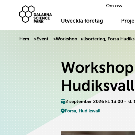
Om oss
Dalarna Science Park
Hoppa till innehåll
Utveckla företag
Proje
Hem
>
Event
>
Workshop i ullsortering, Forsa Hudiks
Workshop i
Hudiksvall
2 september 2026 kl. 13:00 - kl. 
Forsa, Hudiksvall