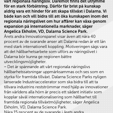
vårt regionala näringsliv. Däremot finns det utrymme
för en stark förbättring. Därför får brist på kunskap
aldrig vara ett hinder för att skapa tillväxt i Dalarna. Vi
både kan och vill bidra till att öka kunskapen inom det
regionala näringslivet om hur affärer kan växa genom
expansion på internationella marknader, säger
Angelica Ekholm, VD, Dalarna Science Park.
Årets andra Innovationspanel visar även att nära 40
procent av de svarande anser att Dalarna redan är ett län
med stark internationell koppling. Motiveringen sägs vara
att det hållbarhetsarbete som utförs av näringslivet i
Dalarna bör kunna ge regionen bättre
utvecklingsmöjligheter.
‒ Det är spännande att vårt regionala näringslivs
hållbarhetssatsningar uppmärksammas och ses som en
styrka för framtida tillväxt. Dalarna Science Parks nyligen
lanserade Industriaccelerator som ska bidra till att ta
tillvara industrins restströmmar med hjälp av innovationer
från världens alla hörn är precis ett sådant initiativ som
kopplar såväl internationalisering som hållbarhet till
framtida regionala tillväxtmöjligheter, säger Angelica
Ekholm, VD, Dalarna Science Park.
Nära 15 procent av de svarande i årets andra