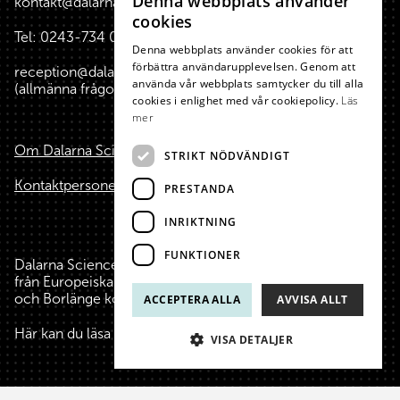
Denna webbplats använder
kontakt@dalarnasciencepark.se
SWEDISH
cookies
Tel:
0243-734 00
(reception huset)
ENGLISH
Denna webbplats använder cookies för att
förbättra användarupplevelsen. Genom att
reception@dalarnasciencepark.se
använda vår webbplats samtycker du till alla
(allmänna frågor, konferens m.m.)
cookies i enlighet med vår cookiepolicy.
Läs
mer
Om Dalarna Science Park
STRIKT NÖDVÄNDIGT
Kontaktpersoner
PRESTANDA
INRIKTNING
FUNKTIONER
Dalarna Science Park är finansierat med hjälp av medel
från Europeiska Unionen, Region Dalarna, Falu kommun
och Borlänge kommun.
ACCEPTERA ALLA
AVVISA ALLT
Här kan du läsa mer
om oss
, våra finansiärer och stiftare.
VISA DETALJER