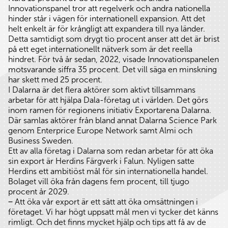
Innovationspanel tror att regelverk och andra nationella
hinder står i vägen för internationell expansion. Att det
helt enkelt är för krångligt att expandera till nya länder.
Detta samtidigt som drygt tio procent anser att det är brist
på ett eget internationellt nätverk som är det reella
hindret. För två år sedan, 2022, visade Innovationspanelen
motsvarande siffra 35 procent. Det vill säga en minskning
har skett med 25 procent.
I Dalarna är det flera aktörer som aktivt tillsammans
arbetar för att hjälpa Dala-företag ut i världen. Det görs
inom ramen för regionens initiativ Exportarena Dalarna.
Där samlas aktörer från bland annat Dalarna Science Park
genom Enterprice Europe Network samt Almi och
Business Sweden.
Ett av alla företag i Dalarna som redan arbetar för att öka
sin export är Herdins Färgverk i Falun. Nyligen satte
Herdins ett ambitiöst mål för sin internationella handel.
Bolaget vill öka från dagens fem procent, till tjugo
procent år 2029.
‒ Att öka vår export är ett sätt att öka omsättningen i
företaget. Vi har högt uppsatt mål men vi tycker det känns
rimligt. Och det finns mycket hjälp och tips att få av de