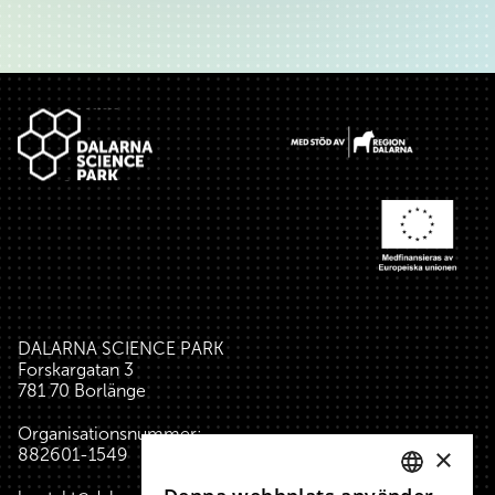
Sidfot
DALARNA SCIENCE PARK
Forskargatan 3
781 70 Borlänge
Organisationsnummer:
×
882601-1549