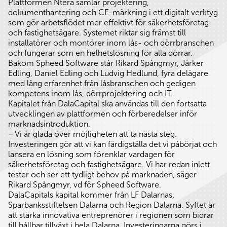
Plattformen Ntera samlar projektering,
dokumenthantering och CE-märkning i ett digitalt verktyg
som gör arbetsflödet mer effektivt för säkerhetsföretag
och fastighetsägare. Systemet riktar sig främst till
installatörer och montörer inom lås- och dörrbranschen
och fungerar som en helhetslösning för alla dörrar.
Bakom Spheed Software står Rikard Spångmyr, Järker
Edling, Daniel Edling och Ludvig Hedlund, fyra delägare
med lång erfarenhet från låsbranschen och gedigen
kompetens inom lås, dörrprojektering och IT.
Kapitalet från DalaCapital ska användas till den fortsatta
utvecklingen av plattformen och förberedelser inför
marknadsintroduktion.
‒ Vi är glada över möjligheten att ta nästa steg.
Investeringen gör att vi kan färdigställa det vi påbörjat och
lansera en lösning som förenklar vardagen för
säkerhetsföretag och fastighetsägare. Vi har redan inlett
tester och ser ett tydligt behov på marknaden, säger
Rikard Spångmyr, vd för Spheed Software.
DalaCapitals kapital kommer från LF Dalarnas,
Sparbanksstiftelsen Dalarna och Region Dalarna. Syftet är
att stärka innovativa entreprenörer i regionen som bidrar
till hållbar tillväxt i hela Dalarna. Investeringarna görs i