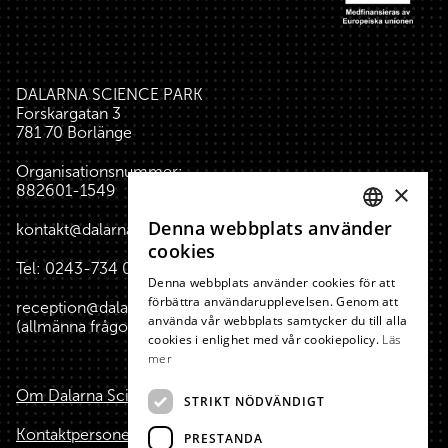
DALARNA SCIENCE PARK
Forskargatan 3
781 70 Borlänge
Organisationsnummer:
×
882601-1549
Denna webbplats använder
kontakt@dalarnasciencepark.se
SWEDISH
cookies
Tel:
0243-734 00
(reception huset)
ENGLISH
Denna webbplats använder cookies för att
förbättra användarupplevelsen. Genom att
reception@dalarnasciencepark.se
använda vår webbplats samtycker du till alla
(allmänna frågor, konferens m.m.)
cookies i enlighet med vår cookiepolicy.
Läs
mer
Om Dalarna Science Park
STRIKT NÖDVÄNDIGT
Kontaktpersoner
PRESTANDA