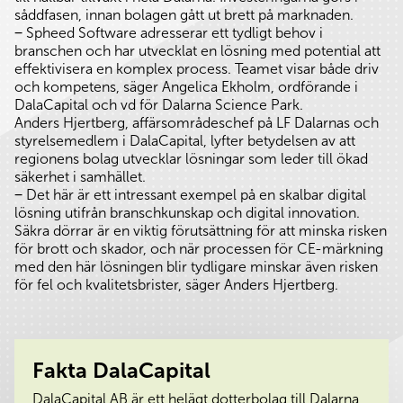
såddfasen, innan bolagen gått ut brett på marknaden.
‒ Spheed Software adresserar ett tydligt behov i
branschen och har utvecklat en lösning med potential att
effektivisera en komplex process. Teamet visar både driv
och kompetens, säger Angelica Ekholm, ordförande i
DalaCapital och vd för Dalarna Science Park.
Anders Hjertberg, affärsområdeschef på LF Dalarnas och
styrelsemedlem i DalaCapital, lyfter betydelsen av att
regionens bolag utvecklar lösningar som leder till ökad
säkerhet i samhället.
‒ Det här är ett intressant exempel på en skalbar digital
lösning utifrån branschkunskap och digital innovation.
Säkra dörrar är en viktig förutsättning för att minska risken
för brott och skador, och när processen för CE-märkning
med den här lösningen blir tydligare minskar även risken
för fel och kvalitetsbrister, säger Anders Hjertberg.
Fakta DalaCapital
DalaCapital AB är ett helägt dotterbolag till Dalarna