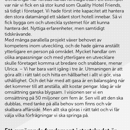
var när vi fick en så stor kund som Quality Hotel Friends,
så tidigt i företaget. Vi hade först inte kapacitet att hantera
den stora datamängd ett sådant stort hotell innebar. Så vi
fick bygga om och utveckla systemet för att kunna
hantera det. Nyttiga erfarenheter, men samtidigt
tidskrävande.
Med många parallella projekt växer behovet av
kompetens inom utveckling, och de hade gärna anställt
ytterligare en person på området. Mycket handlar om
olika anpassningar och med ytterligare en utvecklare
skulle företaget komma ut bredare och snabbare, menar
Ulrica. – Vi har bara varit igång i tre år. Utmaningen är att
göra allt i rätt takt och hitta en hållbarhet i allt vi gör, visa
uthållighet. Och det här med att gasa är en balansgång när
det kommer till att anställa, allt kostar pengar. Idag är vår
omsättning ganska blygsam. I visionen ser vi en
omsättning på 50 miljoner om fem år. Sen vill att den ska
dubblas, med tanke på alla behov som finns och vår
skalbara affärsidé. Men allt ska göras i rätt takt och vi får
välja vilka förfrågningar vi ska springa på.