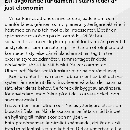
Ett avgörande fundament i startskedet är
just ekonomin
– Vi har kunnat attrahera investerare, både inom och
utanför länets gränser, och vi planerar ytterligare aktivitet i
höst med en ny pitch mot olika intressenter. Det är en
spännande resa även på det området. Vi får bra
signaler. En annan viktig komponent för framgång över tid
är styrelsens sammansättning. – Vi har en otroligt bra och
kompetent styrelse där vi bland annat har tagit in tre
externa styrelseledamöter, sammantaget är detta
nödvändigt för att ta rätt beslut för verksamheten.
Ulrica och Niclas ser få konkurrenter på området idag.
– Konkurrenter finns, men vi jobbar mer flexibelt och vårt
system är modernt där vi involverar våra kunder på annat
sätt, efter deras behov. Selfcheck är byggt av användare,
för användare, med fokus på att det ska vara enkelt och
användarvänligt.
I november ”firar” Ulrica och Niclas ytterligare ett år som
bosatta i Dalarna. När de ska sammanfatta sin tid blir det
en hyllning till människor och miljöer. –
Entreprenörsandan är otroligt spännande, det är en stolt
bygd med fantastiska möjligheter. Det är underbart att få