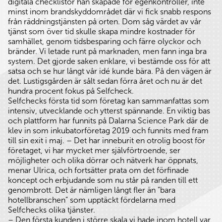
digitala checklistor han skapade för egenkontroller, inte
minst inom brandskyddområdet där vi fick snabb respons
från räddningstjänsten på orten. Dom såg värdet av vår
tjänst som över tid skulle skapa mindre kostnader för
samhället, genom tidsbesparing och färre olyckor och
bränder. Vi letade runt på marknaden, men fann inga bra
system. Det gjorde saken enklare, vi bestämde oss för att
satsa och se hur långt vår idé kunde bära. På den vägen är
det. Lustigsgården är sålt sedan förra året och nu är det
hundra procent fokus på Selfcheck.
Selfchecks första tid som företag kan sammanfattas som
intensiv, utvecklande och ytterst spännande. En viktig bas
och plattform har funnits på Dalarna Science Park där de
klev in som inkubatorföretag 2019 och funnits med fram
till sin exit i maj. – Det har inneburit en otrolig boost för
företaget, vi har mycket mer självförtroende, ser
möjligheter och olika dörrar och nätverk har öppnats,
menar Ulrica, och fortsätter prata om det förfinade
koncept och erbjudande som nu står på randen till ett
genombrott. Det är nämligen långt fler än ”bara
hotellbranschen” som upptäckt fördelarna med
Selfchecks olika tjänster.
– Den första kunden i större skala vi hade inom hotell var