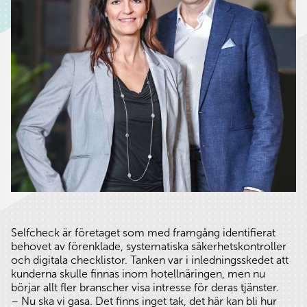
Selfcheck är företaget som med framgång identifierat
behovet av förenklade, systematiska säkerhetskontroller
och digitala checklistor. Tanken var i inledningsskedet att
kunderna skulle finnas inom hotellnäringen, men nu
börjar allt fler branscher visa intresse för deras tjänster.
– Nu ska vi gasa. Det finns inget tak, det här kan bli hur