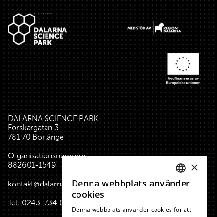
Sidfot
DALARNA SCIENCE PARK
Forskargatan 3
781 70 Borlänge
Organisationsnummer:
×
882601-1549
Denna webbplats använder
kontakt@dalarnasciencepark.se
SWEDISH
cookies
Tel:
0243-734 00
(reception huset)
ENGLISH
Denna webbplats använder cookies för att