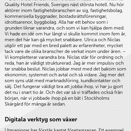
Quality Hotel Friends, Sveriges näst största hotell. Nu hör
aktörer inom fastighetsbranschen av sig, fastighetsbolag,
kommersiella byggnader, bostadsrättsföreningar,
idrottsarenor, byggbolag. Alla har ett behov som i
grunden liknar varandra, och som vi kan hjälpa dem med.
Vi hade en idé om hur långt vi skulle kommit inom fem år,
men det här kan gå mycket snabbare. Ulrica och Niclas
utgör ett par med en bred palett av erfarenheter, mycket
tack vare de olika branscher de verkat inom under åren. –
Vi kompletterar varandra bra. Niclas står för ordning och
reda, han är väldigt strukturerad. Jag är mer impulsiv och
tar snabba beslut. Niclas jobbar mest med det bakom som
ekonomin, systemet och avtal och så vidare. Jag mer det
som syns utåt med marknadsföring, kundkontakter och
sälj. Det fungerar väldigt bra att jobba ihop, vi har ju gjort
det nu i snart tio år. Och det var så vi träffades också från
början, när vi jobbade ihop på en båt i Stockholms
Skärgård för många år sedan.
Digitala verktyg som växer
Utmaningar har förstås kantat företagsresan. Ett exempel