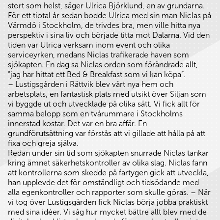
stort som helst, säger Ulrica Björklund, en av grundarna.
För ett tiotal år sedan bodde Ulrica med sin man Niclas på
Värmdö i Stockholm, de trivdes bra, men ville hitta nya
perspektiv i sina liv och började titta mot Dalarna. Vid den
tiden var Ulrica verksam inom event och olika
serviceyrken, medans Niclas trafikerade haven som
sjökapten. En dag sa Niclas orden som förändrade allt,
”jag har hittat ett Bed & Breakfast som vi kan köpa”.
– Lustigsgården i Rättvik blev vårt nya hem och
arbetsplats, en fantastisk plats med utsikt över Siljan som
vi byggde ut och utvecklade på olika sätt. Vi fick allt för
samma belopp som en tvårummare i Stockholms
innerstad kostar. Det var en bra affär. En
grundförutsättning var förstås att vi gillade att hålla på att
fixa och greja själva.
Redan under sin tid som sjökapten snurrade Niclas tankar
kring ämnet säkerhetskontroller av olika slag. Niclas fann
att kontrollerna som skedde på fartygen gick att utveckla,
han upplevde det för omständligt och tidsödande med
alla egenkontroller och rapporter som skulle göras. – När
vi tog över Lustigsgården fick Niclas börja jobba praktiskt
med sina idéer. Vi såg hur mycket bättre allt blev med de