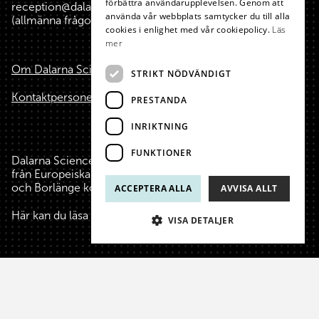
förbättra användarupplevelsen. Genom att
reception@dalarnasciencepark.se
använda vår webbplats samtycker du till alla
(allmänna frågor, konferens m.m.)
cookies i enlighet med vår cookiepolicy.
Läs
mer
Om Dalarna Science Park
STRIKT NÖDVÄNDIGT
Kontaktpersoner
PRESTANDA
INRIKTNING
FUNKTIONER
Dalarna Science Park är finansierat med hjälp av medel
från Europeiska Unionen, Region Dalarna, Falu kommun
och Borlänge kommun.
ACCEPTERA ALLA
AVVISA ALLT
Här kan du läsa mer
om oss
, våra finansiärer och stiftare.
VISA DETALJER