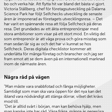
bo och verka här. Att flytta hit var bland det bästa vi gjort.
Victoria Ställberg, chef för företagsutveckling på Dalarna
Science Park har följt Selfchecks utveckling de senaste
åren är imponerad av företagets utvecklingsresa. – Det
har varit en spännande resa att följa Selfcheck på deras
resa. Det grundades av ett äkta entreprenörspar med
stora ambitioner som visar på ett stort mod. En viktig del
som entreprenör är att våga prova och göra misstag som
man sedan lär sig av och det har vi kunnat se hos
Selfcheck. Deras digitala checklistor kommer att
underlätta för många företag och branscher och jag ser
fram emot att se dem även på en internationell marknad
inom de närmaste åren.
Några råd på vägen
”Man måste vara snabbfotad och fånga möjligheter.
Samtidigt som man ska vara öppen för det nya kan det
ibland vara nödvändigt att stänga dörrar, vilket det krävs
mod till.
”Det är alltid svårt i början, man kan behöva hjälp, men
man kanske inte har råd. Våga fråga, många är generösa