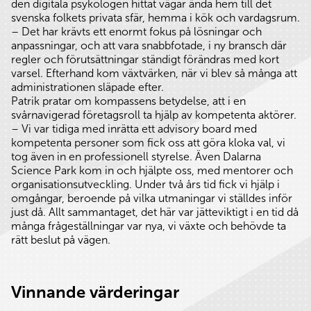
den digitala psykologen hittat vägar ända hem till det
svenska folkets privata sfär, hemma i kök och vardagsrum.
– Det har krävts ett enormt fokus på lösningar och
anpassningar, och att vara snabbfotade, i ny bransch där
regler och förutsättningar ständigt förändras med kort
varsel. Efterhand kom växtvärken, när vi blev så många att
administrationen släpade efter.
Patrik pratar om kompassens betydelse, att i en
svårnavigerad företagsroll ta hjälp av kompetenta aktörer.
– Vi var tidiga med inrätta ett advisory board med
kompetenta personer som fick oss att göra kloka val, vi
tog även in en professionell styrelse. Även Dalarna
Science Park kom in och hjälpte oss, med mentorer och
organisationsutveckling. Under två års tid fick vi hjälp i
omgångar, beroende på vilka utmaningar vi ställdes inför
just då. Allt sammantaget, det här var jätteviktigt i en tid då
många frågeställningar var nya, vi växte och behövde ta
rätt beslut på vägen.
Vinnande värderingar