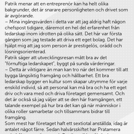
Patrik menar att en entreprenör kan ha helt olika
bakgrunder, det är snarare personligheten och drivet som
är avgörande.
– Mina ingångsvärden i detta var att jag aldrig haft någon
chefspost tidigare, däremot en hel del erfarenhet från
ledarskap inom idrotten på olika sätt. Det här var första
gången som jag testade att driva ett eget bolag. Det har
hjälpt mig att jag som person är prestigelös, orädd och
lösningsorienterad.
Patrik säger att utvecklingsresan mått bra av det
”förnuftiga ledarskapet”, byggt på sunda värderingar.
– Detta är viktigare än man kan tro när det kommer till att
bygga långsiktig framgång och hållbarhet. Ett bra
ledarskap bygger en kultur som skapar utrymme för varje
enskild individ, så att personal kan må bra och ha ett eget
driv och vara med och driva företaget gemensamt. Och
det är också så jag väljer att se den här framgången, ett
talande exempel på hur bra det kan gå när människor i
olika roller samarbetar och tillsammans bidrar till
framgång.
Som mest har företaget haft ett sextiotal anställda, idag är
antalet något färre. Sedan halvårsskiftet har Pratamera