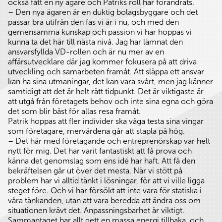
också fått en ny ägare och Patriks roll har förändrats.
– Den nya ägaren är en duktig bolagsbyggare och det
passar bra utifrån den fas vi är i nu, och med den
gemensamma kunskap och passion vi har hoppas vi
kunna ta det här till nästa nivå. Jag har lämnat den
ansvarsfyllda VD-rollen och är nu mer av en
affärsutvecklare där jag kommer fokusera på att driva
utveckling och samarbeten framåt. Att släppa ett ansvar
kan ha sina utmaningar, det kan vara svårt, men jag känner
samtidigt att det är helt rätt tidpunkt. Det är viktigaste är
att utgå från företagets behov och inte sina egna och göra
det som blir bäst för allas resa framåt.
Patrik hoppas att fler individer ska våga testa sina vingar
som företagare, mervärdena går att stapla på hög.
– Det här med företagande och entreprenörskap var helt
nytt för mig. Det har varit fantastiskt att få prova och
känna det genomslag som ens idé har haft. Att få den
bekräftelsen går ut över det mesta. När vi stött på
problem har vi alltid tänkt i lösningar, för att vi ville ligga
steget före. Och vi har försökt att inte vara för statiska i
våra tänkanden, utan att vara beredda att ändra oss om
situationen krävt det. Anpassningsbarhet är viktigt.
Sammantaget har allt gett en massa energi tillbaka, och