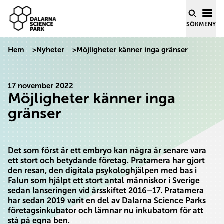
Dalarna Science Park
Hoppa till innehåll
SÖK
MENY
Hem
>
Nyheter
>
Möjligheter känner inga gränser
17 november 2022
Möjligheter känner inga
gränser
Det som först är ett embryo kan några år senare vara
ett stort och betydande företag.
Pratamera har gjort
den resan, den digitala psykologhjälpen med bas i
Falun som hjälpt ett
stort antal människor i Sverige
sedan lanseringen vid årsskiftet 2016–17. Pratamera
har sedan
2019 varit en del av Dalarna Science Parks
företagsinkubator och lämnar nu inkubatorn för
att
stå på egna ben.