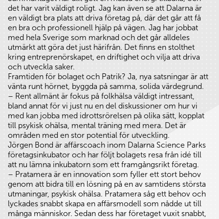
det har varit väldigt roligt. Jag kan även se att Dalarna är
en väldigt bra plats att driva företag på, där det går att få
en bra och professionell hjälp på vägen. Jag har jobbat
med hela Sverige som marknad och det går alldeles
utmärkt att göra det just härifrån. Det finns en stolthet
kring entreprenörskapet, en driftighet och vilja att driva
och utveckla saker.
Framtiden för bolaget och Patrik? Ja, nya satsningar är att
vänta runt hörnet, byggda på samma, solida värdegrund.
– Rent allmänt är fokus på folkhälsa väldigt intressant,
bland annat för vi just nu en del diskussioner om hur vi
med kan jobba med idrottsrörelsen på olika sätt, kopplat
till psykisk ohälsa, mental träning med mera. Det är
områden med en stor potential för utveckling.
Jörgen Bond är affärscoach inom Dalarna Science Parks
företagsinkubator och har följt bolagets resa från idé till
att nu lämna inkubatorn som ett framgångsrikt företag.
– Pratamera är en innovation som fyller ett stort behov
genom att bidra till en lösning på en av samtidens största
utmaningar, psykisk ohälsa. Pratamera såg ett behov och
lyckades snabbt skapa en affärsmodell som nådde ut till
många människor. Sedan dess har företaget vuxit snabbt,