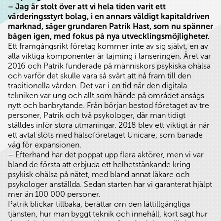
– Jag är stolt över att vi hela tiden varit ett
värderingsstyrt bolag, i en annars väldigt
kapitaldriven
marknad, säger grundaren Patrik Hast, som nu spänner
bågen igen, med fokus
på nya utvecklingsmöjligheter.
Ett framgångsrikt företag kommer inte av sig självt, en av
alla viktiga komponenter är tajming i lanseringen. Året var
2016 och Patrik funderade på människors psykiska ohälsa
och varför det skulle vara så svårt att nå fram till den
traditionella vården. Det var i en tid när den digitala
tekniken var ung och allt som hände på området ansågs
nytt och banbrytande. Från början bestod företaget av tre
personer, Patrik och två psykologer, där man tidigt
ställdes inför stora utmaningar. 2018 blev ett viktigt år när
ett avtal slöts med hälsoföretaget Unicare, som banade
väg för expansionen.
– Efterhand har det poppat upp flera aktörer, men vi var
bland de första att erbjuda ett helhetstänkande kring
psykisk ohälsa på nätet, med bland annat läkare och
psykologer anställda. Sedan starten har vi garanterat hjälpt
mer än 100 000 personer.
Patrik blickar tillbaka, berättar om den lättillgängliga
tjänsten, hur man byggt teknik och innehåll, kort sagt hur