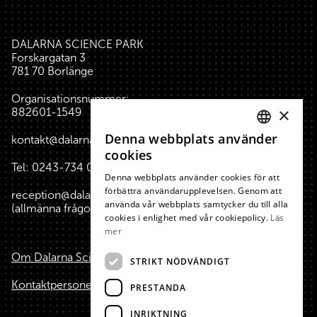
DALARNA SCIENCE PARK
Forskargatan 3
781 70 Borlänge
Organisationsnummer:
×
882601-1549
Denna webbplats använder
kontakt@dalarnasciencepark.se
SWEDISH
cookies
Tel:
0243-734 00
(reception huset)
ENGLISH
Denna webbplats använder cookies för att
förbättra användarupplevelsen. Genom att
reception@dalarnasciencepark.se
använda vår webbplats samtycker du till alla
(allmänna frågor, konferens m.m.)
cookies i enlighet med vår cookiepolicy.
Läs
mer
Om Dalarna Science Park
STRIKT NÖDVÄNDIGT
Kontaktpersoner
PRESTANDA
INRIKTNING