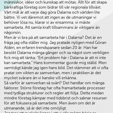
människor, idéer och kunskap att mötas. Allt för att skapa
bärkraftiga företag som bidrar till vår regionala tillväxt.
Vårt mål är att varje dag göra Dalarna och världen lite
bättre. Vi vet däremot att ingen av de utmaningar vi
behöver lösa nu, klarar vi av ensamma, vi måste
samarbeta. Att samla kraft tillsammans är viktigare än
någonsin.
Men är vi bra på att samarbeta här i Dalarna? Det är en
fråga jag ofta ställer mig. Jag pratade nyligen med Göran
Aldén, en erfaren trendspanare sedan 20 år. Han har
besökt Dalarna många gånger och sa något som verkligen
fick mig att tänka: ”Ert problem här i Dalarna är att ni inte
kan samarbeta.” Hans kommentar gjorde mig ställd. Men
samtidigt kände jag igen hans bild. Det stämmer att vi ofta
pratar om vikten av samverkan, men i praktiken är det
mycket svårare än vi kanske vill erkänna.
Så varför är samverkan så svårt? Det handlar om många
faktorer. Större företag har ofta framarbetade processer
med tydliga strukturer och regler att följa. Detta medan
mindre företag kämpar med tidsbrist och saknar resurser
för att fokusera på samarbete. Men även om det är
utmanande, så är det inte omöjligt.