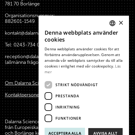
781 70 Borlänge
Organisationsnummer:
×
882601-1549
Denna webbplats använder
kontakt@dalarnasciencepark.se
SWEDISH
cookies
Tel:
0243-734 00
(reception huset)
ENGLISH
Denna webbplats använder cookies för att
förbättra användarupplevelsen. Genom att
reception@dalarnasciencepark.se
använda vår webbplats samtycker du till alla
(allmänna frågor, konferens m.m.)
cookies i enlighet med vår cookiepolicy.
Läs
mer
Om Dalarna Science Park
STRIKT NÖDVÄNDIGT
Kontaktpersoner
PRESTANDA
INRIKTNING
FUNKTIONER
Dalarna Science Park är finansierat med hjälp av medel
från Europeiska Unionen, Region Dalarna, Falu kommun
och Borlänge kommun.
ACCEPTERA ALLA
AVVISA ALLT