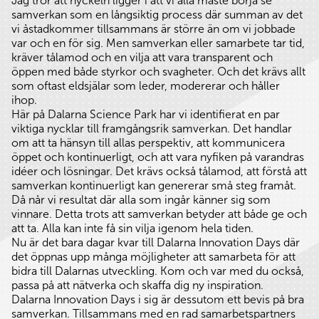
Jag tror att nyckeln ligger i att vi alla måste börja se
samverkan som en långsiktig process där summan av det
vi åstadkommer tillsammans är större än om vi jobbade
var och en för sig. Men samverkan eller samarbete tar tid,
kräver tålamod och en vilja att vara transparent och
öppen med både styrkor och svagheter. Och det krävs allt
som oftast eldsjälar som leder, modererar och håller
ihop.
Här på Dalarna Science Park har vi identifierat en par
viktiga nycklar till framgångsrik samverkan. Det handlar
om att ta hänsyn till allas perspektiv, att kommunicera
öppet och kontinuerligt, och att vara nyfiken på varandras
idéer och lösningar. Det krävs också tålamod, att förstå att
samverkan kontinuerligt kan genererar små steg framåt.
Då når vi resultat där alla som ingår känner sig som
vinnare. Detta trots att samverkan betyder att både ge och
att ta. Alla kan inte få sin vilja igenom hela tiden.
Nu är det bara dagar kvar till Dalarna Innovation Days där
det öppnas upp många möjligheter att samarbeta för att
bidra till Dalarnas utveckling. Kom och var med du också,
passa på att nätverka och skaffa dig ny inspiration.
Dalarna Innovation Days i sig är dessutom ett bevis på bra
samverkan. Tillsammans med en rad samarbetspartners