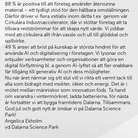
88 % är positiva till att företag använder återvunna
material – ett tydligt stöd för den hållbara omställningen.
Därför driver vi flera initiativ inom detta t ex genom vår
Cirkulära Industriaccelerator, där vi stöttar företag att ta
tillvara restströmmar för att skapa nytt värde. Vi jobbar
med att cirkulera allt ifrån vassle och ull till glödskal och
spillvirke.
49 % anser att brist på kunskap är största hindret för att
använda AI och digitalisering i företagen. Vi lyssnar och
erbjuder verksamheter och organisationer att göra en
digital förflyttning bl. a genom AI-lyftet så att fler snabbare
får tillgång till generativ AI och dess möjligheter.
Nu när året närmar sig sitt slut vill vi rikta ett varmt tack till
alla som bidragit med insikter, idéer och energi. Det är i
mötet mellan människor som innovation föds. Ta hand
om varandra i vintermörkret, ladda batterierna, för nästa
år fortsätter vi att bygga framtidens Dalarna. Tillsammans.
God jul och gott nytt år önskar vi på Dalarna Science
Park!
Angelica Ekholm
vd Dalarna Science Park