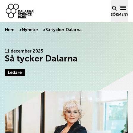
Dalarna Science Park
Hoppa till innehåll
SÖK
MENY
Hem
>
Nyheter
>
Så tycker Dalarna
11 december 2025
Så tycker Dalarna
Ledare