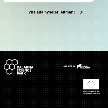
Visa alla nyheter: Allmänt
Sidfot