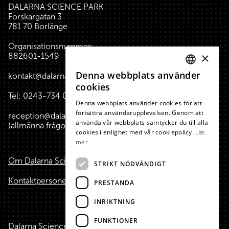
DALARNA SCIENCE PARK
Forskargatan 3
781 70 Borlänge
Organisationsnummer:
×
882601-1549
Denna webbplats använder
kontakt@dalarnasciencepark.se
SWEDISH
cookies
Tel:
0243-734 00
(reception huset)
ENGLISH
Denna webbplats använder cookies för att
förbättra användarupplevelsen. Genom att
reception@dalarnasciencepark.se
använda vår webbplats samtycker du till alla
(allmänna frågor, konferens m.m.)
cookies i enlighet med vår cookiepolicy.
Läs
mer
Om Dalarna Science Park
STRIKT NÖDVÄNDIGT
Kontaktpersoner
PRESTANDA
INRIKTNING
FUNKTIONER
Dalarna Science Park är finansierat med hjälp av medel