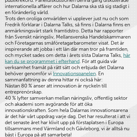
publikrekord. Paneldiskussionen denna gång diskuterade
internationella affärer och hur Dalarna ska stå sig stadigt i
en föränderlig värld.
Trots den oroliga omvärlden vi upplever just nu och som
Fredrik förklarar i Dalarna Talks, så finns i Dalarna finns en
anmärkningsvärt stark framtidstro. Detta har rapporter
från Svenskt näringsliv, Mellansvenska Handelskammaren
och Företagarnas småföretagarbarometer visat. Det är
inspirerande att jobba i ett län där man tror på framtiden,
och mycket sades om detta i årets sista Dalarna Talks,
här
kan du se programmet i efterhand
. För att guida vår
verksamhet framåt på rätt sätt och erbjuda det Dalarna
behöver genomför vi
Innovationspanelen
. En
sammanfattning av denna hittar ni också här:
Nästan 80 % anser att innovation är nyckeln till
entreprenörskap.
40 % lyfter samverkan mellan näringsliv, offentlig sektor
och akademi som avgörande för att öka
innovationskraften. Som hela Dalarnas innovationsarena
är det här vårt uppdrag varje dag. Det har resulterat i att vi
det senaste året har klivit upp på förstaplatsen i Europa
tillsammans med Värmland och Gävleborg, vi är alltså nu
bäst i Europa på att samarbeta!