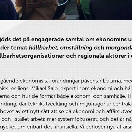
bjöds det på engagerade samtal om ekonomins u
nder temat
hållbarhet, omställning och morgon
ållbarhetsorganisationer och regionala aktörer i
ågående ekonomiska förändringar påverkar Dalarna, med 
k resiliens. Mikael Salo, expert inom ekonomi och hållb
lserna och hur de formar både ekonomi och samhälle. H
ndring, där teknikutveckling och miljöfrågor är centrala 
ovet av ett nytt sätt att se på ekonomi och affärsutvec
 och i stället arbeta mer systemfokuserat, och det är 
 mycket om enbart det finansiella. Vi behöver nya affärs