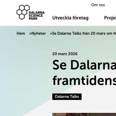
Om oss
Dalarna Science Park
Hoppa till innehåll
Utveckla företag
Proje
Hem
>
Nyheter
>
Se Dalarna Talks från 20 mars om 
20 mars 2026
Se Dalarna
framtiden
Dalarna Talks