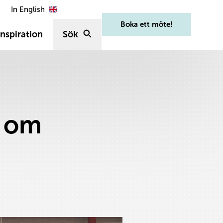
In English
Boka ett möte!
nspiration
Sök
s om