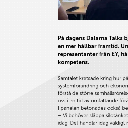
På dagens Dalarna Talks 
en mer hållbar framtid. U
representanter från EY, h
kompetens.
Samtalet kretsade kring hur p
systemförändring och ekonomis
förstå de större samhällsröre
oss i en tid av omfattande förä
I panelen betonades också beh
– Vi behöver släppa silotänket
idag. Det handlar idag väldigt