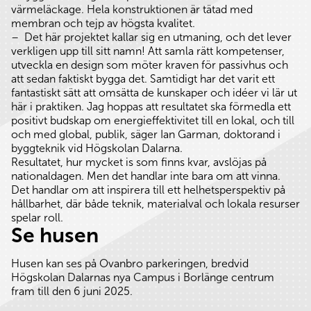
värmeläckage. Hela konstruktionen är tätad med
membran och tejp av högsta kvalitet.
– Det här projektet kallar sig en utmaning, och det lever
verkligen upp till sitt namn! Att samla rätt kompetenser,
utveckla en design som möter kraven för passivhus och
att sedan faktiskt bygga det. Samtidigt har det varit ett
fantastiskt sätt att omsätta de kunskaper och idéer vi lär ut
här i praktiken. Jag hoppas att resultatet ska förmedla ett
positivt budskap om energieffektivitet till en lokal, och till
och med global, publik, säger Ian Garman, doktorand i
byggteknik vid Högskolan Dalarna.
Resultatet, hur mycket is som finns kvar, avslöjas på
nationaldagen. Men det handlar inte bara om att vinna.
Det handlar om att inspirera till ett helhetsperspektiv på
hållbarhet, där både teknik, materialval och lokala resurser
spelar roll.
Se husen
Husen kan ses på Ovanbro parkeringen, bredvid
Högskolan Dalarnas nya Campus i Borlänge centrum
fram till den 6 juni 2025.