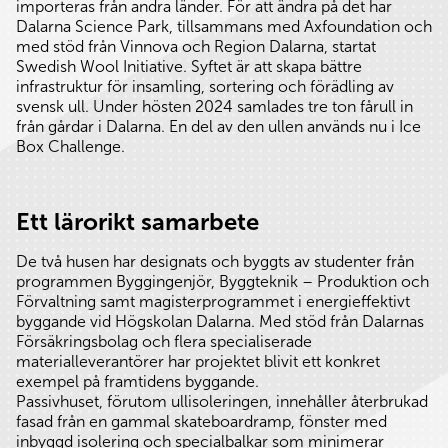
importeras från andra länder. För att ändra på det har
Dalarna Science Park, tillsammans med Axfoundation och
med stöd från Vinnova och Region Dalarna, startat
Swedish Wool Initiative. Syftet är att skapa bättre
infrastruktur för insamling, sortering och förädling av
svensk ull. Under hösten 2024 samlades tre ton fårull in
från gårdar i Dalarna. En del av den ullen används nu i Ice
Box Challenge.
Ett lärorikt samarbete
De två husen har designats och byggts av studenter från
programmen Byggingenjör, Byggteknik – Produktion och
Förvaltning samt magisterprogrammet i energieffektivt
byggande vid Högskolan Dalarna. Med stöd från Dalarnas
Försäkringsbolag och flera specialiserade
materialleverantörer har projektet blivit ett konkret
exempel på framtidens byggande.
Passivhuset, förutom ullisoleringen, innehåller återbrukad
fasad från en gammal skateboardramp, fönster med
inbyggd isolering och specialbalkar som minimerar