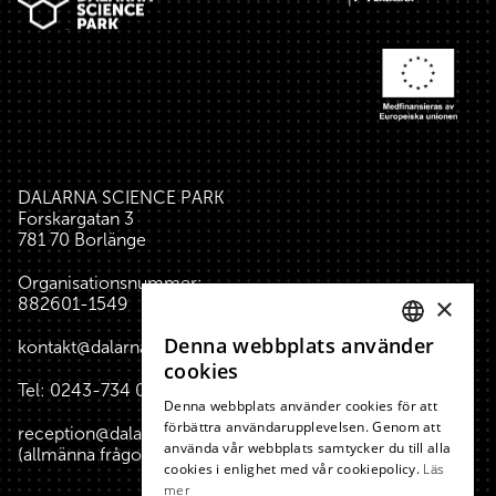
DALARNA SCIENCE PARK
Forskargatan 3
781 70 Borlänge
Organisationsnummer:
×
882601-1549
Denna webbplats använder
kontakt@dalarnasciencepark.se
SWEDISH
cookies
Tel:
0243-734 00
(reception huset)
ENGLISH
Denna webbplats använder cookies för att
förbättra användarupplevelsen. Genom att
reception@dalarnasciencepark.se
använda vår webbplats samtycker du till alla
(allmänna frågor, konferens m.m.)
cookies i enlighet med vår cookiepolicy.
Läs
mer