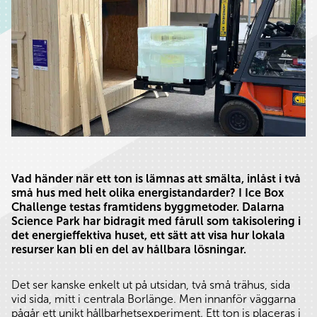
Vad händer när ett ton is lämnas att smälta, inlåst i två
små hus med helt olika energistandarder? I Ice Box
Challenge testas framtidens byggmetoder. Dalarna
Science Park har bidragit med fårull som takisolering i
det energieffektiva huset, ett sätt att visa hur lokala
resurser kan bli en del av hållbara lösningar.
Det ser kanske enkelt ut på utsidan, två små trähus, sida
vid sida, mitt i centrala Borlänge. Men innanför väggarna
pågår ett unikt hållbarhetsexperiment. Ett ton is placeras i