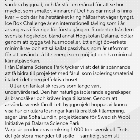
vardera byggnad, och får stå i en månad för att se hur
mycket som smälter. Vinnaren? Det hus där mest is finns
kvar – och där helhetstänket kring hållbarhet väger tyngst.
Ice Box Challenge är en internationell tävling som i år
arrangeras i Sverige för första gången. Studenter från fem
svenska högskolor, bland annat Högskolan Dalarna, deltar
genom att bygga två husmodeller. Ett enligt Boverkets
minimikrav och ett så kallat passivhus, som är utformat
för att använda så lite energi som möjligt och ha minimal
klimatpåverkan.
Från Dalarna Science Park tycker vi att det är spännande
att få bidra till projektet med fårull som isoleringsmaterial
i taket i det energieffektiva huset.
– Ull är en fantastisk resurs som länge varit
undervärderad. Den har naturliga isolerande egenskaper,
är brandsäker och kräver inga tillsatser. Genom att
använda svensk fårull i ett byggprojekt hoppas vi kunna
visa hur cirkulära lösningar kan få praktisk tillämpning,
säger Lina Sofia Lundin, projektledare för Swedish Wool
Initiative på Dalarna Science Park.
Varje år produceras omkring 1 000 ton svensk ull. Trots
det går stora mängder till spillo – samtidigt som ull