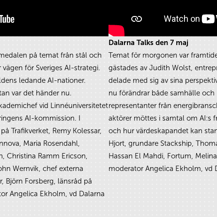
Dalarna Talks den 7 maj
 Almedalen på temat från stål och
Temat för morgonen var framtiden
 vägen för Sveriges AI-strategi.
gästades av Judith Wolst, entrep
rldens ledande AI-nationer.
delade med sig av sina perspekti
utan var det händer nu.
nu förändrar både samhälle och n
ademichef vid Linnéuniversitetet
representanter från energibrans
eringens AI-kommission. I
aktörer möttes i samtal om AI:s 
på Trafikverket, Remy Kolessar,
och hur värdeskapandet kan stan
innova, Maria Rosendahl,
Hjort, grundare Stackship, Thoma
en, Christina Ramm Ericson,
Hassan El Mahdi, Fortum, Melina
John Wernvik, chef externa
moderator Angelica Ekholm, vd D
, Björn Forsberg, länsråd på
tor Angelica Ekholm, vd Dalarna