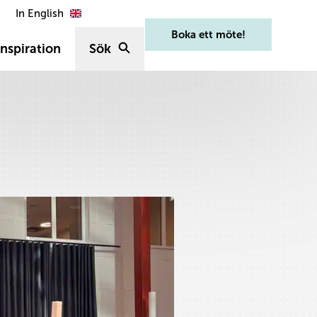
In English
Boka ett möte!
nspiration
Sök