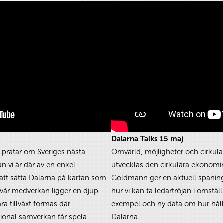
Dalarna Talks 15 maj
ch pratar om Sveriges nästa
Omvärld, möjligheter och cirkul
an vi är där av en enkel
utvecklas den cirkulära ekonomin
 att sätta Dalarna på kartan som
Goldmann ger en aktuell spaning
 vår medverkan ligger en djup
hur vi kan ta ledartröjan i omstä
ra tillväxt formas där
exempel och ny data om hur hållb
ional samverkan får spela
Dalarna.