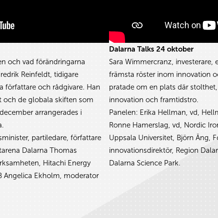
Dalarna Talks 24 oktober
en och vad förändringarna
Sara Wimmercranz, investerare, e
edrik Reinfeldt, tidigare
främsta röster inom innovation o
a författare och rådgivare. Han
pratade om en plats där stolthe
et och de globala skiften som
innovation och framtidstro.
 december arrangerades i
Panelen: Erika Hellman, vd, He
a.
Ronne Hamerslag, vd, Nordic Iron,
sminister, partiledare, författare
Uppsala Universitet, Björn Äng, 
rtarena Dalarna Thomas
innovationsdirektör, Region Dalar
rksamheten, Hitachi Energy
Dalarna Science Park.
AB Angelica Ekholm, moderator