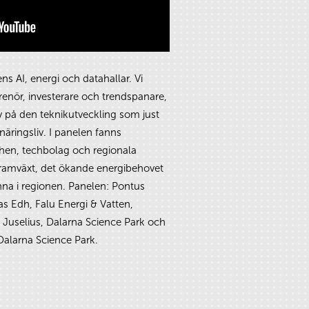
s AI, energi och datahallar. Vi
renör, investerare och trendspanare,
v på den teknikutveckling som just
äringsliv. I panelen fanns
chen, techbolag och regionala
framväxt, det ökande energibehovet
na i regionen. Panelen: Pontus
s Edh, Falu Energi & Vatten,
 Juselius, Dalarna Science Park och
alarna Science Park.