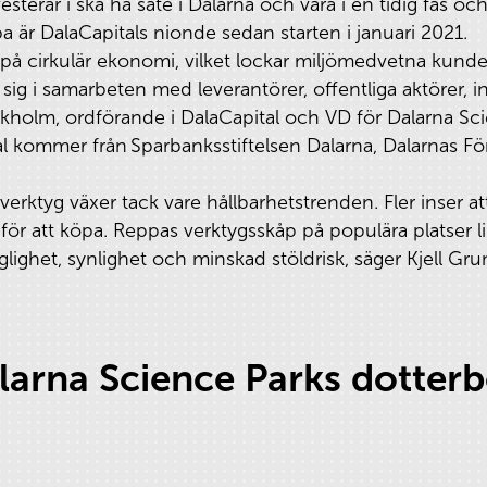
sterar i ska ha säte i Dalarna och vara i en tidig fas oc
pa är DalaCapitals nionde sedan starten i januari 2021.
på cirkulär ekonomi, vilket lockar miljömedvetna kunde
 sig i samarbeten med leverantörer, offentliga aktörer, i
holm, ordförande i DalaCapital och VD för Dalarna Sci
tal kommer från Sparbanksstiftelsen Dalarna, Dalarnas F
erktyg växer tack vare hållbarhetstrenden. Fler inser at
 för att köpa. Reppas verktygsskåp på populära platser 
änglighet, synlighet och minskad stöldrisk, säger Kjell G
arna Science Parks dotter