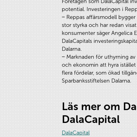
Företagen som DalaCapital inve
potential. Investeringen i Rep
‒ Reppas affärsmodell bygger 
stor styrka och har redan visat
konsumenter säger Angelica Ek
DalaCapitals investeringskapi
Dalarna.
‒ Marknaden för uthyrning av v
och ekonomin att hyra istället
flera fördelar, som ökad tillg
Sparbanksstiftelsen Dalarna.
Läs mer om Dal
DalaCapital
DalaCapital