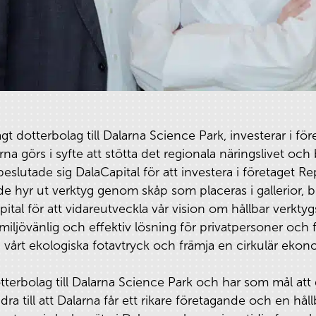
gt dotterbolag till Dalarna Science Park, investerar i fö
rna görs i syfte att stötta det regionala näringslivet och 
n beslutade sig DalaCapital för att investera i företaget 
de hyr ut verktyg genom skåp som placeras i gallerior, b
 kapital för att vidareutveckla vår vision om hållbar verk
iljövänlig och effektiv lösning för privatpersoner och 
 vårt ekologiska fotavtryck och främja en cirkulär ekon
otterbolag till Dalarna Science Park och har som mål att
ra till att Dalarna får ett rikare företagande och en håll