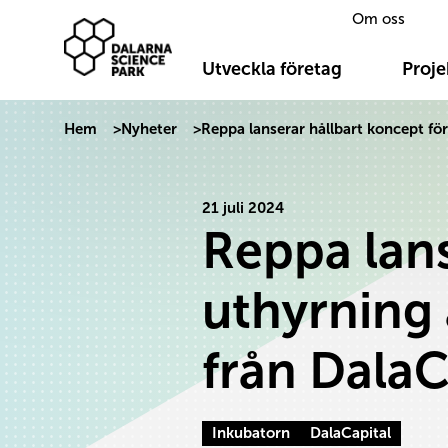
Om oss
Dalarna Science Park
Hoppa till innehåll
Utveckla företag
Proje
Hem
>
Nyheter
>
Reppa lanserar hållbart koncept för
21 juli 2024
Reppa lans
uthyrning 
från DalaC
Inkubatorn
DalaCapital