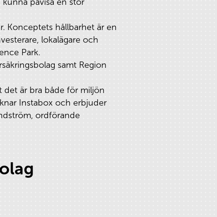
h kunna påvisa en stor
r. Konceptets hållbarhet är en
nvesterare, lokalägare och
ence Park.
örsäkringsbolag samt Region
t det är bra både för miljön
liknar Instabox och erbjuder
rundström, ordförande
bolag