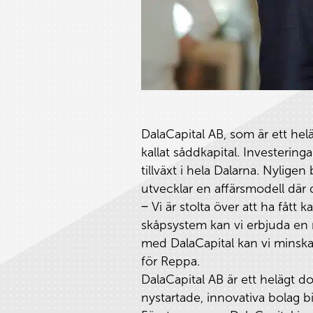
DalaCapital AB, som är ett helä
kallat såddkapital. Investeringa
tillväxt i hela Dalarna. Nylige
utvecklar en affärsmodell där 
‒ Vi är stolta över att ha fått
skåpsystem kan vi erbjuda en m
med DalaCapital kan vi minska
för Reppa.
DalaCapital AB är ett helägt d
nystartade, innovativa bolag bid