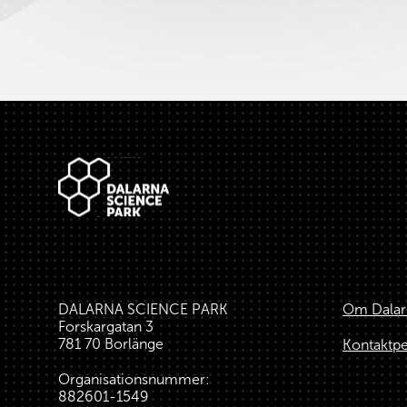
Sidfot
DALARNA SCIENCE PARK
Om Dalar
Forskargatan 3
781 70 Borlänge
Kontaktp
Organisationsnummer:
882601-1549