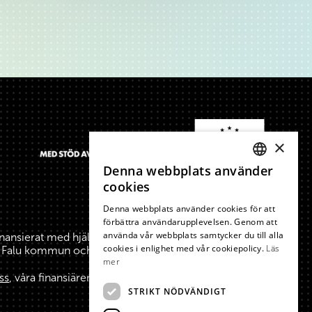
×
Denna webbplats använder
SWEDISH
cookies
ENGLISH
Denna webbplats använder cookies för att
förbättra användarupplevelsen. Genom att
använda vår webbplats samtycker du till alla
inansierat med hjälp av medel från Europeiska
cookies i enlighet med vår cookiepolicy.
Läs
a, Falu kommun och Borlänge kommun.
mer
ss
, våra finansiärer och stiftare.
STRIKT NÖDVÄNDIGT