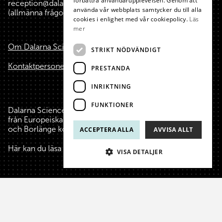
förbättra användarupplevelsen. Genom att
reception@dalarnasciencepark.se
använda vår webbplats samtycker du till alla
(allmänna frågor, konferens m.m.)
cookies i enlighet med vår cookiepolicy.
Läs
mer
Om Dalarna Science Park
STRIKT NÖDVÄNDIGT
Kontaktpersoner
PRESTANDA
INRIKTNING
FUNKTIONER
Dalarna Science Park är finansierat med hjälp av medel
från Europeiska Unionen, Region Dalarna, Falu kommun
och Borlänge kommun.
ACCEPTERA ALLA
AVVISA ALLT
Här kan du läsa mer
om oss
, våra finansiärer och stiftare.
VISA DETALJER