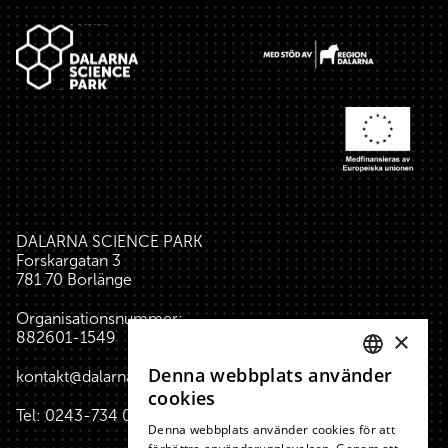
Sidfot
DALARNA SCIENCE PARK
Forskargatan 3
781 70 Borlänge
Organisationsnummer:
×
882601-1549
Denna webbplats använder
kontakt@dalarnasciencepark.se
SWEDISH
cookies
Tel:
0243-734 00
(reception huset)
ENGLISH
Denna webbplats använder cookies för att