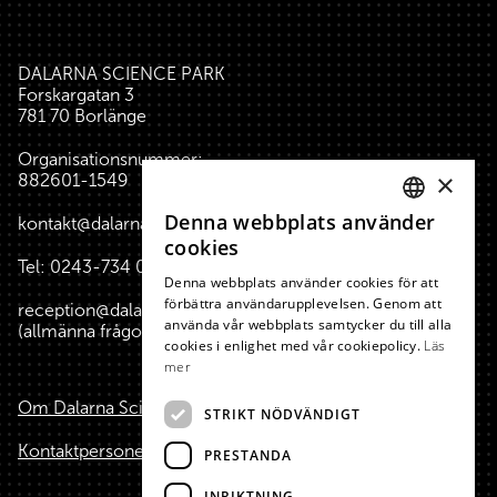
DALARNA SCIENCE PARK
Forskargatan 3
781 70 Borlänge
Organisationsnummer:
×
882601-1549
Denna webbplats använder
kontakt@dalarnasciencepark.se
SWEDISH
cookies
Tel:
0243-734 00
(reception huset)
ENGLISH
Denna webbplats använder cookies för att
förbättra användarupplevelsen. Genom att
reception@dalarnasciencepark.se
använda vår webbplats samtycker du till alla
(allmänna frågor, konferens m.m.)
cookies i enlighet med vår cookiepolicy.
Läs
mer
Om Dalarna Science Park
STRIKT NÖDVÄNDIGT
Kontaktpersoner
PRESTANDA
INRIKTNING