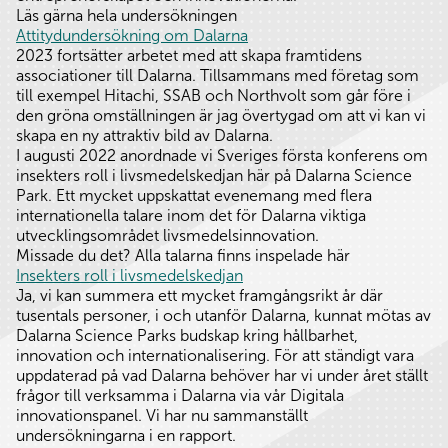
Läs gärna hela undersökningen
Attitydundersökning om Dalarna
2023 fortsätter arbetet med att skapa framtidens
associationer till Dalarna. Tillsammans med företag som
till exempel Hitachi, SSAB och Northvolt som går före i
den gröna omställningen är jag övertygad om att vi kan vi
skapa en ny attraktiv bild av Dalarna.
I augusti 2022 anordnade vi Sveriges första konferens om
insekters roll i livsmedelskedjan här på Dalarna Science
Park. Ett mycket uppskattat evenemang med flera
internationella talare inom det för Dalarna viktiga
utvecklingsområdet livsmedelsinnovation.
Missade du det? Alla talarna finns inspelade här
Insekters roll i livsmedelskedjan
Ja, vi kan summera ett mycket framgångsrikt år där
tusentals personer, i och utanför Dalarna, kunnat mötas av
Dalarna Science Parks budskap kring hållbarhet,
innovation och internationalisering. För att ständigt vara
uppdaterad på vad Dalarna behöver har vi under året ställt
frågor till verksamma i Dalarna via vår Digitala
innovationspanel. Vi har nu sammanställt
undersökningarna i en rapport.