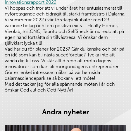
Innovationsrapport 2022
Vi hoppas och tror att vi under året har entusiasmerat till
nyföretagande och bidragit till stärkt framtidstro i Dalarna.
Vi summerar 2022 i vår företagsinkubator med 23
växande bolag och fem positiva exits – Healty Homes,
Vivolab, InstCNC, Tebrito och SelfSheck är nu redo att på
egen hand fortsätta sin tillväxtresa. Vi önskar dem
självklart lycka till!
Vad har du för planer för 2023? Går du kanske och bär på
en idé som kan bli nästa succéföretag? Tveka inte att
vända dig till oss. Vi står alltid redo att möta dagens
innovatörer som kan bli morgondagens entreprenörer.
Gör en enkel intresseanmälan på vår hemsida
dalarnasciencepark.se så bokar vi ett möte!
Med det tackar jag för alla spännande möten i år och
önskar God Jul och Gott Nytt År!
Andra nyheter