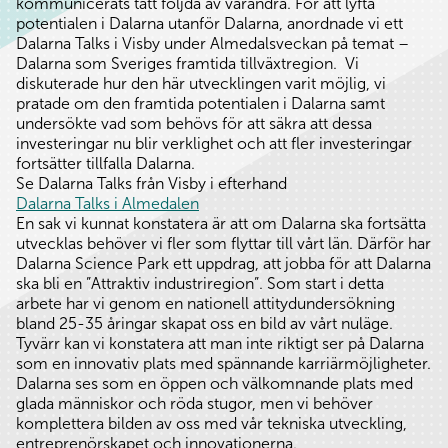
kommunicerats tätt följda av varandra. För att lyfta
potentialen i Dalarna utanför Dalarna, anordnade vi ett
Dalarna Talks i Visby under Almedalsveckan på temat –
Dalarna som Sveriges framtida tillväxtregion. Vi
diskuterade hur den här utvecklingen varit möjlig, vi
pratade om den framtida potentialen i Dalarna samt
undersökte vad som behövs för att säkra att dessa
investeringar nu blir verklighet och att fler investeringar
fortsätter tillfalla Dalarna.
Se Dalarna Talks från Visby i efterhand
Dalarna Talks i Almedalen
En sak vi kunnat konstatera är att om Dalarna ska fortsätta
utvecklas behöver vi fler som flyttar till vårt län. Därför har
Dalarna Science Park ett uppdrag, att jobba för att Dalarna
ska bli en ”Attraktiv industriregion”. Som start i detta
arbete har vi genom en nationell attitydundersökning
bland 25-35 åringar skapat oss en bild av vårt nuläge.
Tyvärr kan vi konstatera att man inte riktigt ser på Dalarna
som en innovativ plats med spännande karriärmöjligheter.
Dalarna ses som en öppen och välkomnande plats med
glada människor och röda stugor, men vi behöver
komplettera bilden av oss med vår tekniska utveckling,
entreprenörskapet och innovationerna.