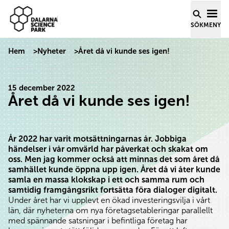
Dalarna Science Park
Hoppa till innehåll
SÖK
MENY
Hem
>
Nyheter
>
Året då vi kunde ses igen!
15 december 2022
Året då vi kunde ses igen!
År 2022 har varit motsättningarnas år. Jobbiga
händelser i vår omvärld har påverkat och skakat om
oss. Men jag kommer också att minnas det som året då
samhället kunde öppna upp igen. Året då vi åter kunde
samla en massa klokskap i ett och samma rum och
samtidig framgångsrikt fortsätta föra dialoger digitalt.
Under året har vi upplevt en ökad investeringsvilja i vårt
län, där nyheterna om nya företagsetableringar parallellt
med spännande satsningar i befintliga företag har