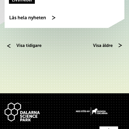
Livsmedel
Läs hela nyheten
Visa tidigare
Visa äldre
Sidfot