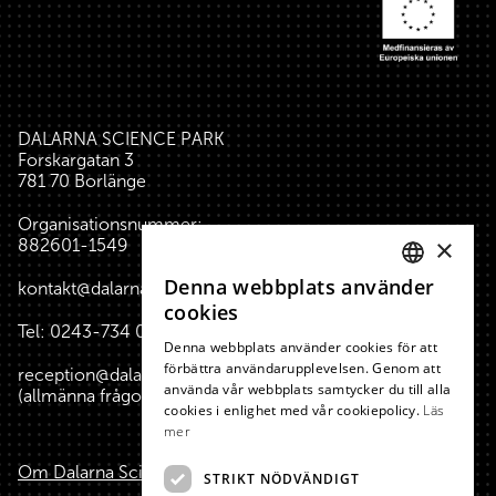
DALARNA SCIENCE PARK
Forskargatan 3
781 70 Borlänge
Organisationsnummer:
×
882601-1549
Denna webbplats använder
kontakt@dalarnasciencepark.se
SWEDISH
cookies
Tel:
0243-734 00
(reception huset)
ENGLISH
Denna webbplats använder cookies för att
förbättra användarupplevelsen. Genom att
reception@dalarnasciencepark.se
använda vår webbplats samtycker du till alla
(allmänna frågor, konferens m.m.)
cookies i enlighet med vår cookiepolicy.
Läs
mer
Om Dalarna Science Park
STRIKT NÖDVÄNDIGT